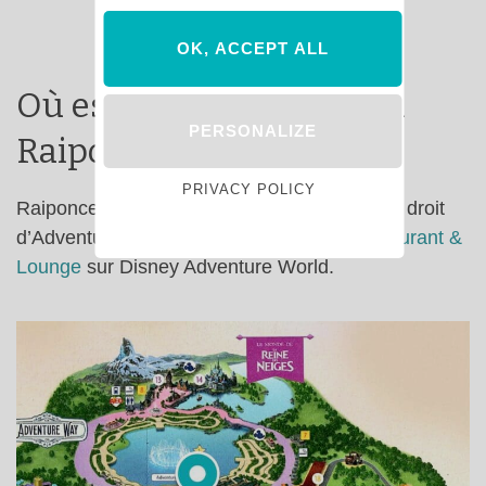
OK, ACCEPT ALL
Où est située l’attraction
PERSONALIZE
Raiponce à Disney ?
PRIVACY POLICY
Raiponce Tangled Spin est située sur le côté droit
d’Adventure Way, près du
Regal View Restaurant &
Lounge
sur Disney Adventure World.