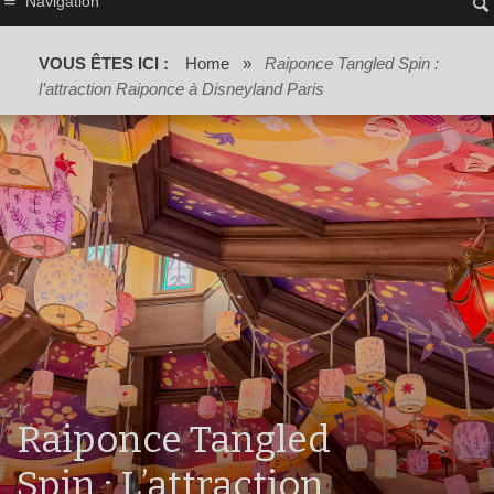
Navigation
VOUS ÊTES ICI :
Home
»
Raiponce Tangled Spin :
l’attraction Raiponce à Disneyland Paris
Raiponce Tangled
Spin : L’attraction