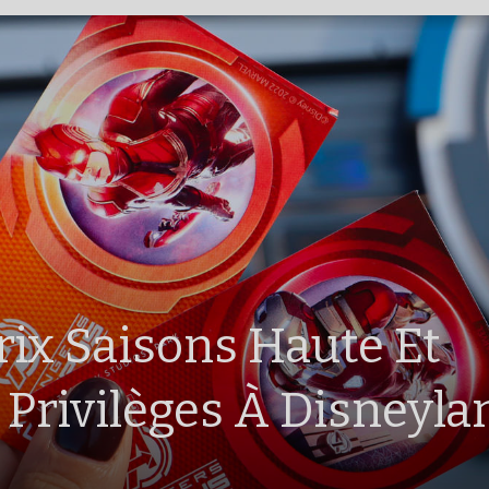
rix Saisons Haute Et
 Privilèges À Disneyla