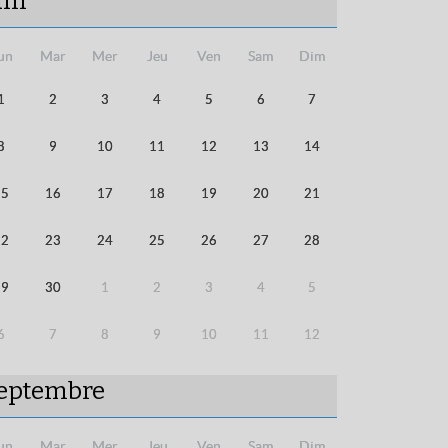
uin
un
Mar
Mer
Jeu
Ven
Sam
Dim
1
2
3
4
5
6
7
8
9
10
11
12
13
14
15
16
17
18
19
20
21
22
23
24
25
26
27
28
29
30
1
2
3
4
5
6
7
8
9
10
11
12
eptembre
un
Mar
Mer
Jeu
Ven
Sam
Dim