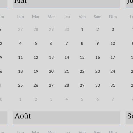
Mai
J
im
Lun
Mar
Mer
Jeu
Ven
Sam
Dim
L
5
27
28
29
30
1
2
3
2
4
5
6
7
8
9
10
9
11
12
13
14
15
16
17
6
18
19
20
21
22
23
24
3
25
26
27
28
29
30
31
0
1
2
3
4
5
6
7
Août
S
im
Lun
Mar
Mer
Jeu
Ven
Sam
Dim
L