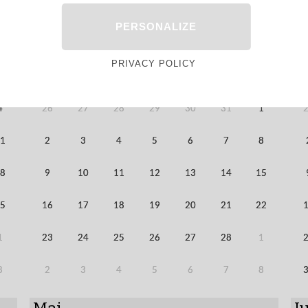
PERSONALIZE
Février
M
PRIVACY POLICY
im
Lun
Mar
Mer
Jeu
Ven
Sam
Dim
L
4
26
27
28
29
30
31
1
1
2
3
4
5
6
7
8
8
9
10
11
12
13
14
15
5
16
17
18
19
20
21
22
1
23
24
25
26
27
28
1
8
2
3
4
5
6
7
8