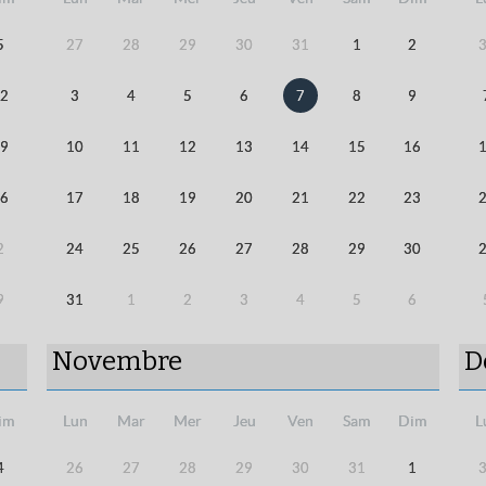
5
27
28
29
30
31
1
2
2
3
4
5
6
7
8
9
9
10
11
12
13
14
15
16
6
17
18
19
20
21
22
23
2
24
25
26
27
28
29
30
9
31
1
2
3
4
5
6
Novembre
D
im
Lun
Mar
Mer
Jeu
Ven
Sam
Dim
L
4
26
27
28
29
30
31
1