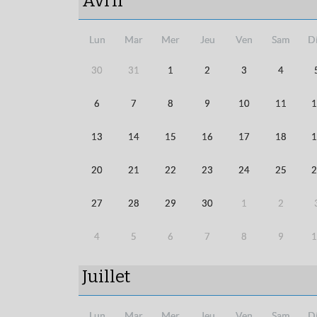
Avril
Lun
Mar
Mer
Jeu
Ven
Sam
D
30
31
1
2
3
4
6
7
8
9
10
11
1
13
14
15
16
17
18
1
20
21
22
23
24
25
2
27
28
29
30
1
2
4
5
6
7
8
9
1
Juillet
Lun
Mar
Mer
Jeu
Ven
Sam
D