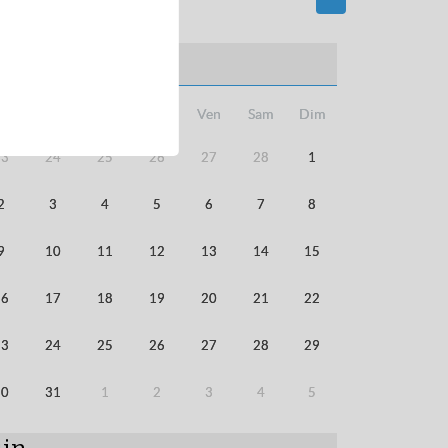
ars
un
Mar
Mer
Jeu
Ven
Sam
Dim
23
24
25
26
27
28
1
2
3
4
5
6
7
8
9
10
11
12
13
14
15
16
17
18
19
20
21
22
23
24
25
26
27
28
29
30
31
1
2
3
4
5