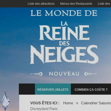
Liste des attractions
Menus des Restaurants
Liste des
RÉSERVER | BILLETS
COMBIEN ÇA COÛTE ?
VOUS ÊTES ICI :
Home
»
Calendrier Saison
Disneyland Paris