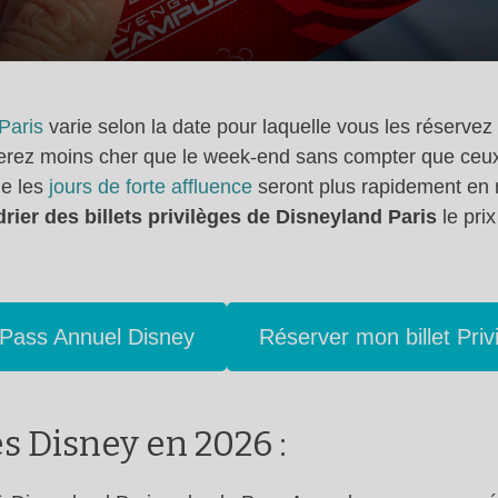
 Paris
varie selon la date pour laquelle vous les réservez
erez moins cher que le week-end sans compter que ceux-
ue les
jours de forte affluence
seront plus rapidement en r
rier des billets privilèges de Disneyland Paris
le pri
 Pass Annuel Disney
Réserver mon billet Priv
es Disney en 2026 :