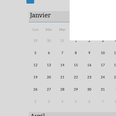
Janvier
Lun
Mar
Mer
Jeu
Ven
Sam
D
29
30
31
1
2
3
5
6
7
8
9
10
1
12
13
14
15
16
17
1
19
20
21
22
23
24
2
26
27
28
29
30
31
2
3
4
5
6
7