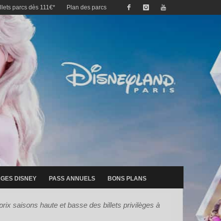
illets parcs dès 111€*
Plan des parcs
GES DISNEY
PASS ANNUELS
BONS PLANS
prix saisons haute et basse des billets privilèges à