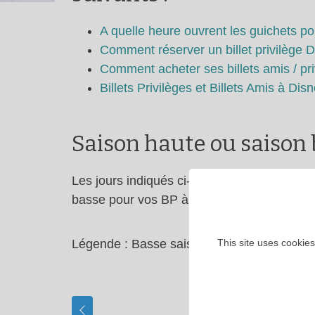
A quelle heure ouvrent les guichets pou
Comment réserver un billet privilège 
Comment acheter ses billets amis / pr
Billets Privilèges et Billets Amis à Dis
Saison haute ou saison b
Les jours indiqués ci-dessous
corresponden
basse pour vos BP à Disneyland Paris.
Légende : Basse saison |
Haute saison
This site uses cookies