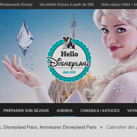
 Restaurants Disney
Vos billets Disney à partir de 56€
Votre séjour hôtel + b
PRÉPARER SON SÉJOUR
AGENDA
CONSEILS / ASTUCES
VOYA
s, Disneyland Pass, fermetures Disneyland Paris
»
Calendrier des 