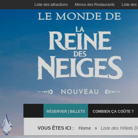
Liste des attractions
Menus des Restaurants
Liste des
RÉSERVER | BILLETS
COMBIEN ÇA COÛTE ?
VOUS ÊTES ICI :
Home
»
Liste des Hôtels D