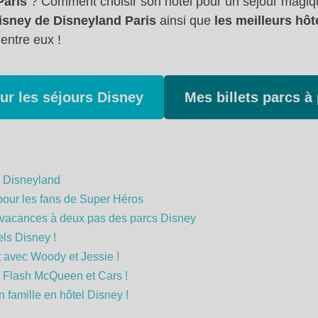
Paris
? Comment choisir son hôtel pour un séjour magi
Disney de Disneyland Paris
ainsi que
les meilleurs hô
entre eux !
sur les séjours Disney
Mes billets parcs à 
c Disneyland
pour les fans de Super Héros
 vacances à deux pas des parcs Disney
ls Disney !
 avec Woody et Jessie !
c Flash McQueen et Cars !
 famille en hôtel Disney !