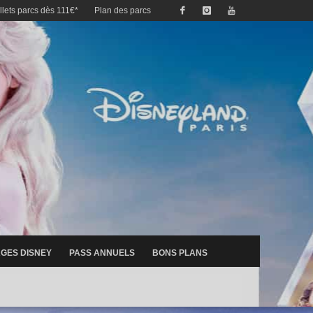
illets parcs dès 111€*
Plan des parcs
GES DISNEY
PASS ANNUELS
BONS PLANS