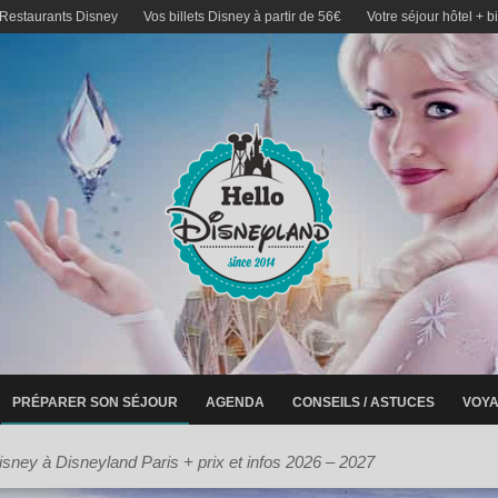
 Restaurants Disney
Vos billets Disney à partir de 56€
Votre séjour hôtel + b
PRÉPARER SON SÉJOUR
AGENDA
CONSEILS / ASTUCES
VOYA
isney à Disneyland Paris + prix et infos 2026 – 2027