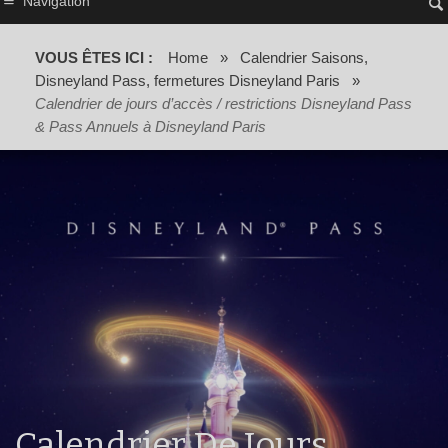
Navigation
VOUS ÊTES ICI :
Home
»
Calendrier Saisons,
Disneyland Pass, fermetures Disneyland Paris
»
Calendrier de jours d’accès / restrictions Disneyland Pass
& Pass Annuels à Disneyland Paris
Calendrier De Jours