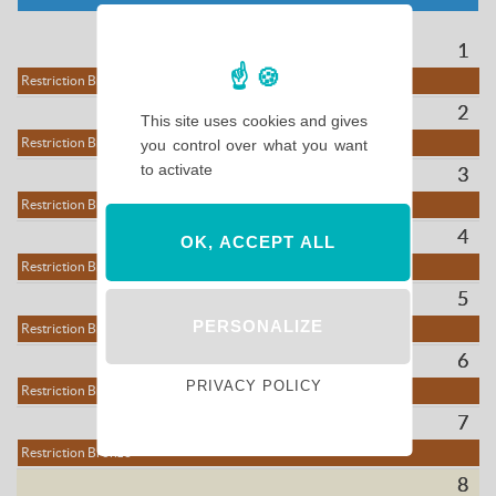
1
Restriction Bronze
2
This site uses cookies and gives
Restriction Bronze
you control over what you want
to activate
3
Restriction Bronze
4
OK, ACCEPT ALL
Restriction Bronze
5
PERSONALIZE
Restriction Bronze
6
PRIVACY POLICY
Restriction Bronze
7
Restriction Bronze
8