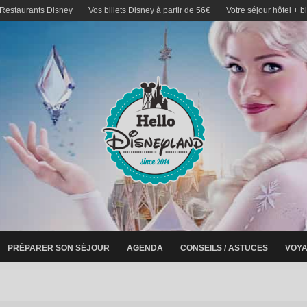
 Restaurants Disney
Vos billets Disney à partir de 56€
Votre séjour hôtel + b
PRÉPARER SON SÉJOUR
AGENDA
CONSEILS / ASTUCES
VOYA