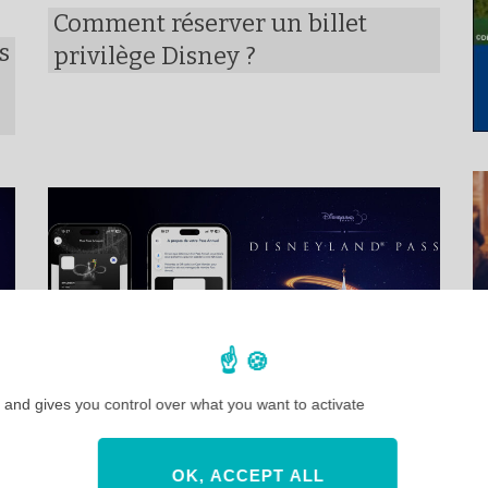
Comment réserver un billet
s
privilège Disney ?
 and gives you control over what you want to activate
CONSEILS & ASTUCES
PASS ANNUELS
OK, ACCEPT ALL
Oubli de Pass Annuel à