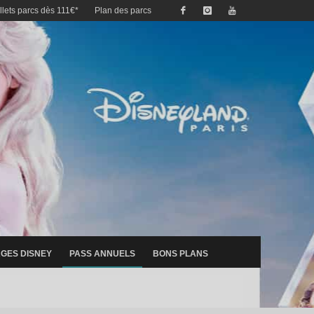
illets parcs dès 111€*
Plan des parcs
GES DISNEY
PASS ANNUELS
BONS PLANS