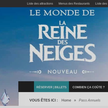
Liste des attractions
Menus des Restaurants
Liste des
RÉSERVER | BILLETS
COMBIEN ÇA COÛTE ?
VOUS ÊTES ICI :
Home
»
Pass Annuels