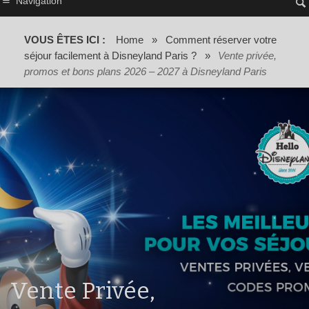
Navigation
VOUS ÊTES ICI :
Home
»
Comment réserver votre
séjour facilement à Disneyland Paris ?
»
Vente privée,
promos et bons plans 2026 – 2027 à Disneyland Paris
Vente Privée,