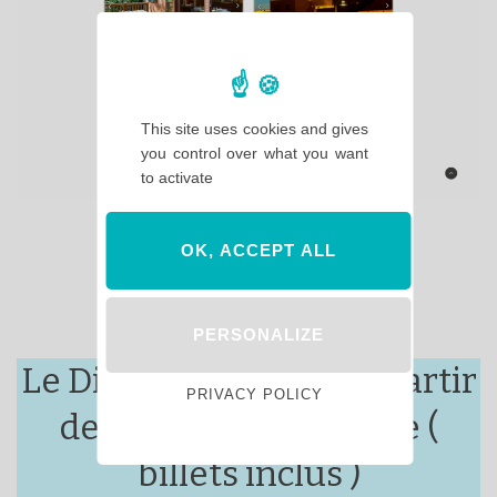
This site uses cookies and gives
you control over what you want
to activate
OK, ACCEPT ALL
PERSONALIZE
Le Disneyland Hotel à partir
PRIVACY POLICY
de 407€ par personne (
billets inclus )