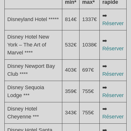
min*
max*
rapide
➡️
Disneyland Hotel *****
814€
1337€
Réserver
Disney Hotel New
➡️
York – The Art of
532€
1038€
Réserver
Marvel ****
Disney Newport Bay
➡️
403€
697€
Club ****
Réserver
Disney Sequoia
➡️
359€
755€
Lodge ***
Réserver
Disney Hotel
➡️
343€
755€
Cheyenne ***
Réserver
Disney Hotel Santa
➡️