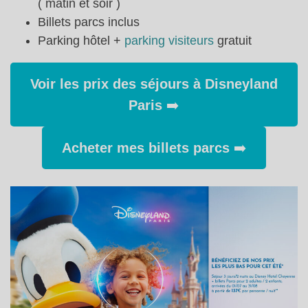
( matin et soir )
Billets parcs inclus
Parking hôtel +
parking visiteurs
gratuit
Voir les prix des séjours à Disneyland
Paris
➡️
Acheter mes billets parcs
➡️