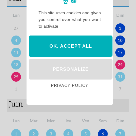
This site uses cookies and gives
Lun
Mar
Mer
Jeu
Ven
Sam
Dim
you control over what you want
to activate
27
28
29
30
1
2
3
4
5
6
7
8
9
10
OK, ACCEPT ALL
11
12
13
14
15
16
17
18
19
20
21
22
23
24
PERSONALIZE
25
26
27
28
29
30
31
PRIVACY POLICY
1
2
3
4
5
6
7
Juin
Lun
Mar
Mer
Jeu
Ven
Sam
Dim
1
2
3
4
5
6
7