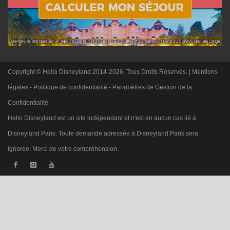
Copyright © Hello Disneyland 2014-2026, Tous Droits Réservés. |
Mentions
légales
-
Politique de confidentialité
-
Paramètres de Gestion de la
Confidentialité
Hello Disneyland est un site indépendant et n'est en aucun cas lié à
Disneyland Paris. Toute demande adressée à Disneyland Paris sera
ignorée. Merci de votre compréhension.