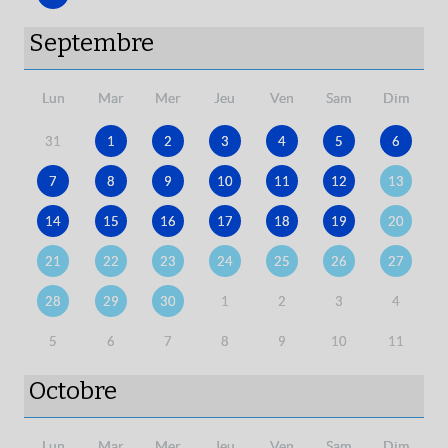
Septembre
Lun
Mar
Mer
Jeu
Ven
Sam
Dim
31
1
2
3
4
5
6
7
8
9
10
11
12
13
14
15
16
17
18
19
20
21
22
23
24
25
26
27
28
29
30
1
2
3
4
5
6
7
8
9
10
11
Octobre
Lun
Mar
Mer
Jeu
Ven
Sam
Dim