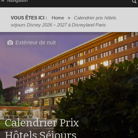
Navigation
VOUS ÊTES ICI :
Home
»
Calendrier prix hôtels
séjours Disney 2026 – 2027 à Disneyland Paris
Extérieur de nuit
Calendrier Prix
Hôtels Séjours