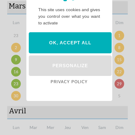
Mars
This site uses cookies and gives
you control over what you want
Lun
Mar
Mer
Jeu
Ven
Sam
Dim
to activate
23
24
25
26
27
28
1
OK, ACCEPT ALL
2
3
4
5
6
7
8
9
10
11
12
13
14
15
PERSONALIZE
16
17
18
19
20
21
22
PRIVACY POLICY
23
24
25
26
27
28
29
30
31
1
2
3
4
5
Avril
Lun
Mar
Mer
Jeu
Ven
Sam
Dim