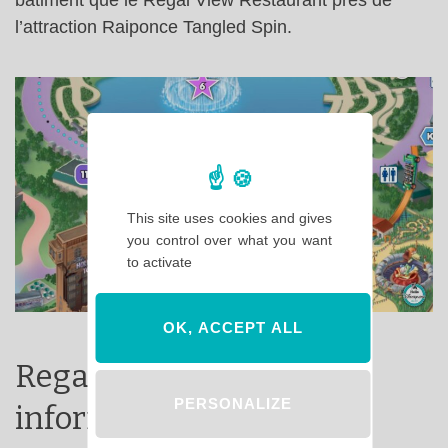
l’attraction Raiponce Tangled Spin.
This site uses cookies and gives
you control over what you want
to activate
OK, ACCEPT ALL
Regal View Lounge :
PERSONALIZE
informations pratiques