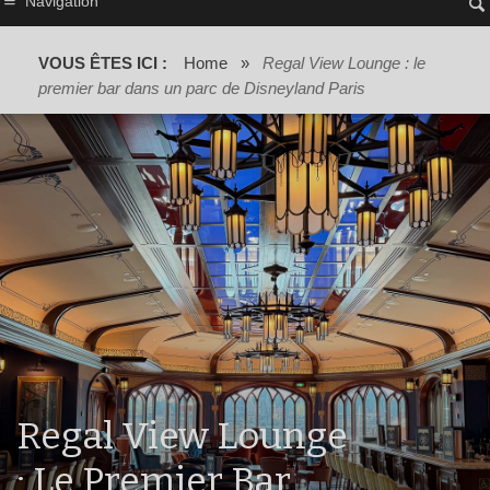
Navigation
VOUS ÊTES ICI :
Home
»
Regal View Lounge : le
premier bar dans un parc de Disneyland Paris
Regal View Lounge
: Le Premier Bar