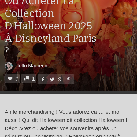
Où Acheter La
Collection
D’Halloween 2025
À Disneyland Paris
?
Hello Maureen
7
1
Ah le merchandising ! Vous adorez ça … et moi
aussi ! Qui dit Halloween dit collection Halloween !
Découvrez où acheter vos souvenirs après un
séjours ou une visite pour Halloween en 2026 à