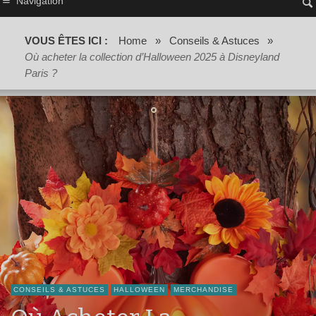
Navigation
VOUS ÊTES ICI :
Home
»
Conseils & Astuces
»
Où acheter la collection d’Halloween 2025 à Disneyland
Paris ?
CONSEILS & ASTUCES
HALLOWEEN
MERCHANDISE