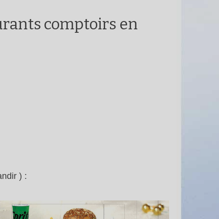
urants comptoirs en
dir ) :