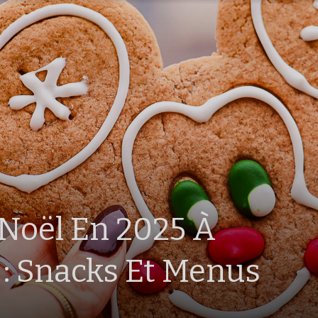
Noël En 2025 À
 : Snacks Et Menus