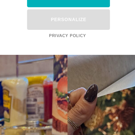
PERSONALIZE
Chalet de la Marionnette
PRIVACY POLICY
sney Village propose aussi un burger de Noël :