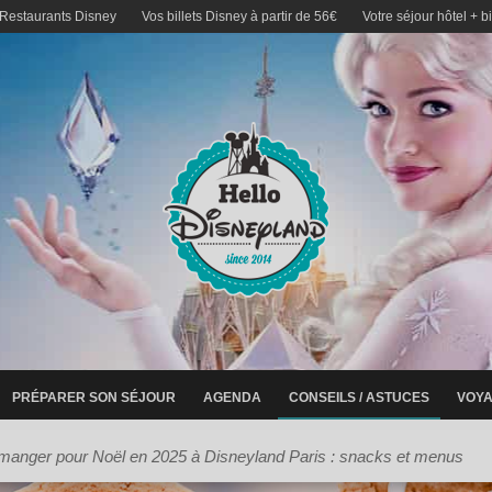
 Restaurants Disney
Vos billets Disney à partir de 56€
Votre séjour hôtel + b
PRÉPARER SON SÉJOUR
AGENDA
CONSEILS / ASTUCES
VOYA
manger pour Noël en 2025 à Disneyland Paris : snacks et menus