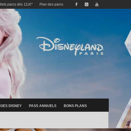
illets parcs dès 111€*
Plan des parcs
GES DISNEY
PASS ANNUELS
BONS PLANS