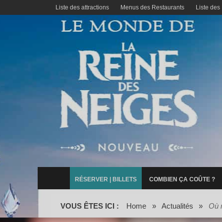
Liste des attractions
Menus des Restaurants
Liste des
RÉSERVER | BILLETS
COMBIEN ÇA COÛTE ?
VOUS ÊTES ICI :
Home
»
Actualités
»
Où 