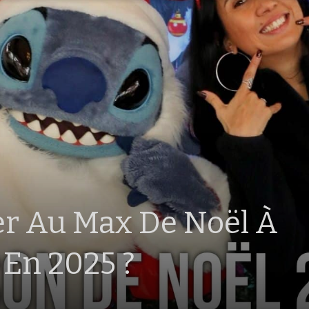
r Au Max De Noël À
 En 2025 ?