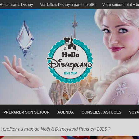
 Restaurants Disney
Vos billets Disney à partir de 56€
Votre séjour hôtel + b
PRÉPARER SON SÉJOUR
AGENDA
CONSEILS / ASTUCES
VOYA
profiter au max de Noël à Disneyland Paris en 2025 ?