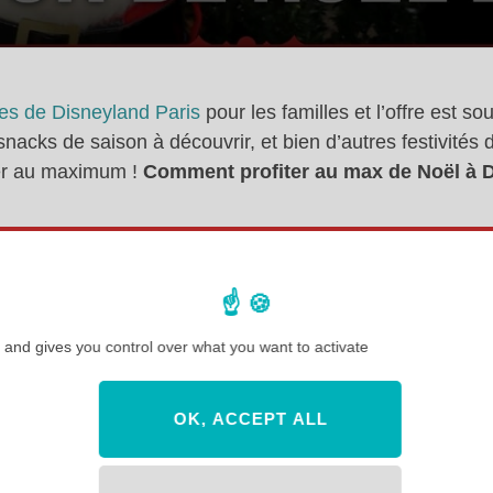
res de Disneyland Paris
pour les familles et l’offre est s
acks de saison à découvrir, et bien d’autres festivités 
iter au maximum !
Comment profiter au max de Noël à 
Voir ma chaîne YouTube Disney : Hello Mauree
des
vlogs à Disneyland Paris
, des
vlogs à Walt Disney W
 and gives you control over what you want to activate
neyland Paris
,
des conseils pour vos séjours à Disneylan
ur
les secrets de Disneyland Paris
!
OK, ACCEPT ALL