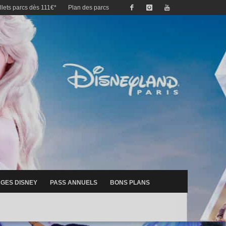
illets parcs dès 111€*
Plan des parcs
GES DISNEY
PASS ANNUELS
BONS PLANS