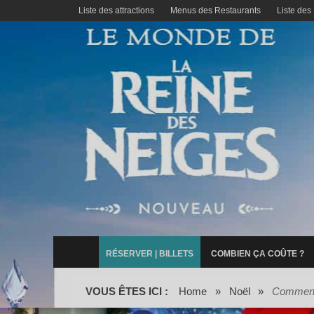
Liste des attractions
Menus des Restaurants
Liste des
RÉSERVER | BILLETS
COMBIEN ÇA COÛTE ?
VOUS ÊTES ICI :
Home
»
Noël
»
Comment 