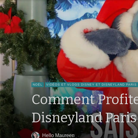
NOËL
VIDÉOS ET VLOGS DISNEY ET DISNEYLAND PARIS
Comment Profite
Disneyland Paris
Hello Maureen