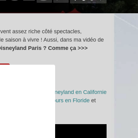
ouvent assez riche côté spectacles,
de saison à vivre ! Aussi, dans ma vidéo de
Disneyland Paris ? Comme ça >>>
n
orld
et des
vlogs à Disneyland en Californie
d Paris
et
pour vos séjours en Floride
et