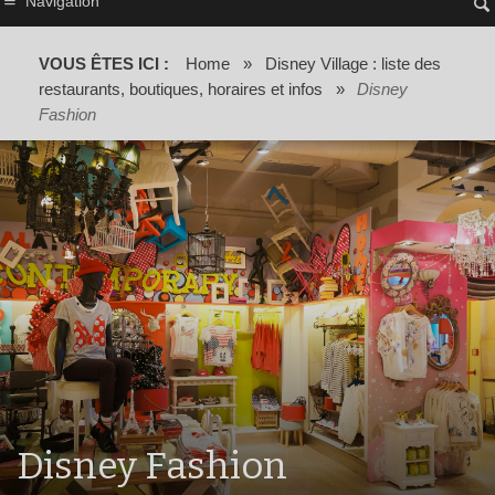
Navigation
VOUS ÊTES ICI :
Home
»
Disney Village : liste des
restaurants, boutiques, horaires et infos
»
Disney
Fashion
Disney Fashion