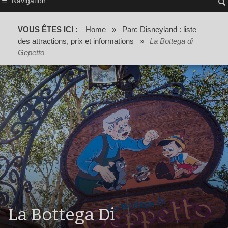
Navigation
VOUS ÊTES ICI :
Home
»
Parc Disneyland : liste
des attractions, prix et informations
»
La Bottega di
Gepetto
La Bottega Di