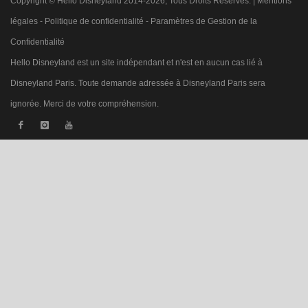
Copyright © Hello Disneyland 2014-2026, Tous Droits Réservés. |
Mentions
légales
-
Politique de confidentialité
-
Paramètres de Gestion de la
Confidentialité
Hello Disneyland est un site indépendant et n'est en aucun cas lié à
Disneyland Paris. Toute demande adressée à Disneyland Paris sera
ignorée. Merci de votre compréhension.