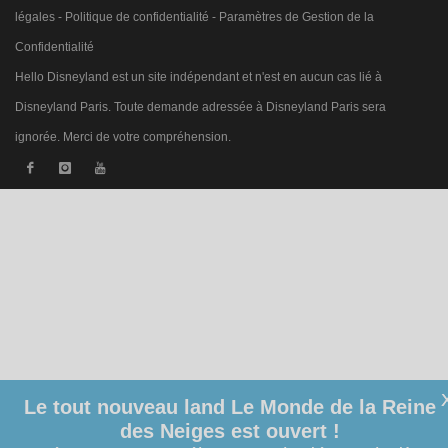
légales
-
Politique de confidentialité
-
Paramètres de Gestion de la
Confidentialité
Hello Disneyland est un site indépendant et n'est en aucun cas lié à
Disneyland Paris. Toute demande adressée à Disneyland Paris sera
ignorée. Merci de votre compréhension.
Le tout nouveau land Le Monde de la Reine
des Neiges est ouvert !