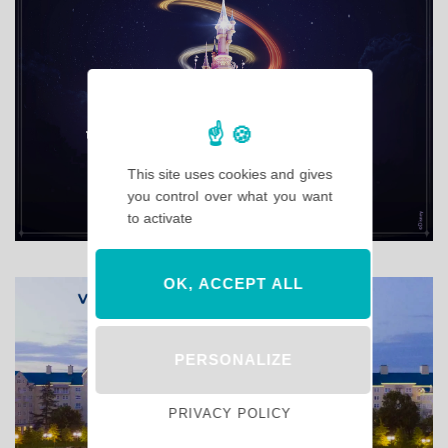
This site uses cookies and gives
you control over what you want
to activate
OK, ACCEPT ALL
PERSONALIZE
PRIVACY POLICY