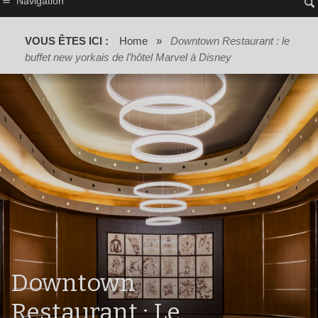
Navigation
VOUS ÊTES ICI :
Home
»
Downtown Restaurant : le
buffet new yorkais de l’hôtel Marvel à Disney
Downtown
Restaurant : Le