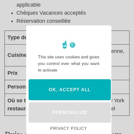
applicable
Chèques Vacances acceptés
Réservation conseillée
Type de restaurant
Buffet à volonté
Continentale, italienne,
Cuisine
This site uses cookies and gives
asiatique
you control over what you want
to activate
Prix
€€€€
Personnages
Non
OK, ACCEPT ALL
Où se trouve le
Disney Hotel New York
restaurant ?
– The Art of Marvel
PERSONALIZE
PRIVACY POLICY