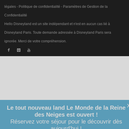
légales
-
Politique de confidentialité
-
Paramètres de Gestion de la
Confidentialité
Hello Disneyland est un site indépendant et n'est en aucun cas lié à
Disneyland Paris. Toute demande adressée à Disneyland Paris sera
ignorée. Merci de votre compréhension.
Le tout nouveau land Le Monde de la Reine
des Neiges est ouvert !
Réservez votre séjour pour le découvrir dès
aujourd'hui !