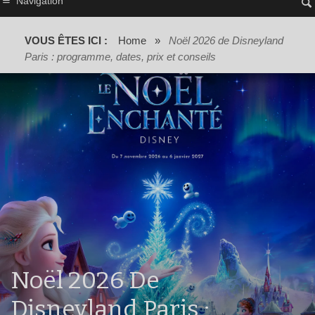
Navigation
VOUS ÊTES ICI :
Home
»
Noël 2026 de Disneyland
Paris : programme, dates, prix et conseils
Noël 2026 De
Disneyland Paris :