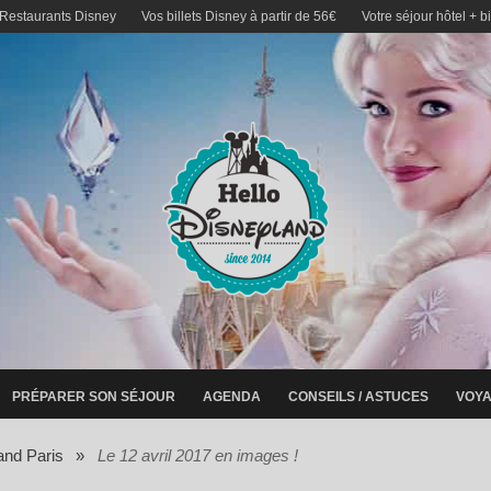
 Restaurants Disney
Vos billets Disney à partir de 56€
Votre séjour hôtel + b
PRÉPARER SON SÉJOUR
AGENDA
CONSEILS / ASTUCES
VOYA
and Paris
»
Le 12 avril 2017 en images !