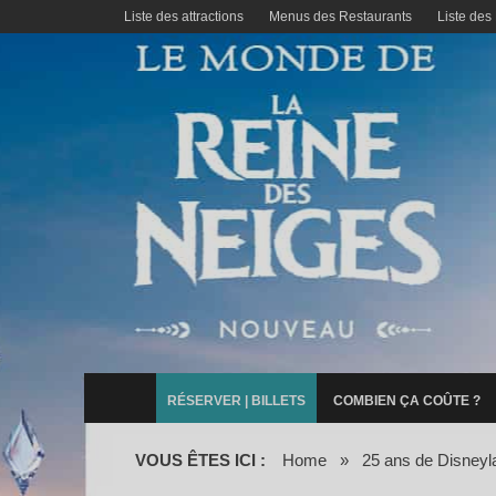
Liste des attractions
Menus des Restaurants
Liste des
RÉSERVER | BILLETS
COMBIEN ÇA COÛTE ?
VOUS ÊTES ICI :
Home
»
25 ans de Disneyl