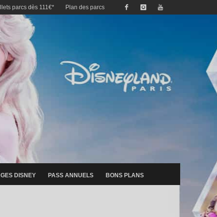
illets parcs dès 111€*
Plan des parcs
GES DISNEY
PASS ANNUELS
BONS PLANS