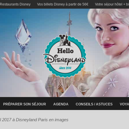
 Restaurants Disney
Vos billets Disney à partir de 56€
Votre séjour hôtel + b
PRÉPARER SON SÉJOUR
AGENDA
CONSEILS / ASTUCES
VOYA
l 2017 à Disneyland Paris en images