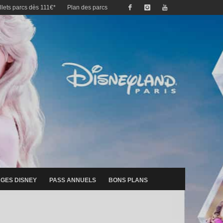
illets parcs dès 111€*
Plan des parcs
GES DISNEY
PASS ANNUELS
BONS PLANS