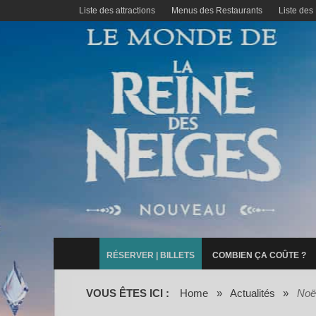
Liste des attractions
Menus des Restaurants
Liste des
RÉSERVER | BILLETS
COMBIEN ÇA COÛTE ?
VOUS ÊTES ICI :
Home
»
Actualités
»
Noë