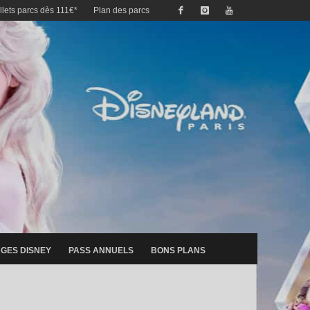
illets parcs dès 111€*
Plan des parcs
GES DISNEY
PASS ANNUELS
BONS PLANS