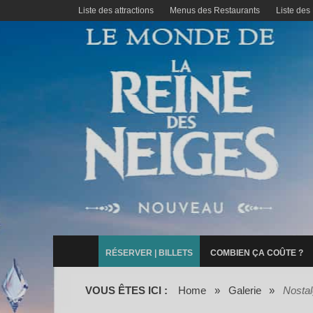
Liste des attractions
Menus des Restaurants
Liste des
RÉSERVER | BILLETS
COMBIEN ÇA COÛTE ?
VOUS ÊTES ICI :
Home
»
Galerie
»
Nostal