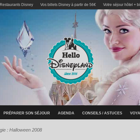
 Restaurants Disney
Vos billets Disney à partir de 56€
Votre séjour hôtel + b
PRÉPARER SON SÉJOUR
AGENDA
CONSEILS / ASTUCES
VOYA
gie : Halloween 2008