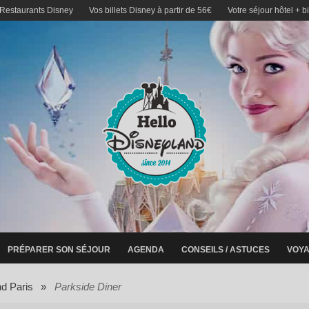
 Restaurants Disney
Vos billets Disney à partir de 56€
Votre séjour hôtel + b
PRÉPARER SON SÉJOUR
AGENDA
CONSEILS / ASTUCES
VOYA
nd Paris
»
Parkside Diner