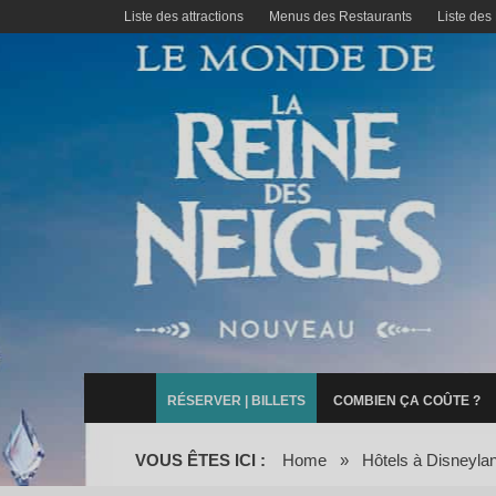
Liste des attractions
Menus des Restaurants
Liste des
RÉSERVER | BILLETS
COMBIEN ÇA COÛTE ?
VOUS ÊTES ICI :
Home
»
Hôtels à Disneyla