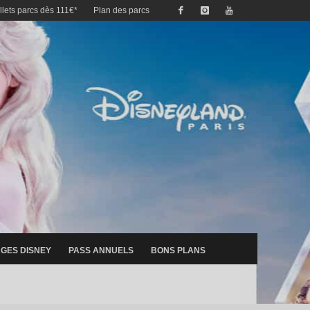
illets parcs dès 111€*
Plan des parcs
GES DISNEY
PASS ANNUELS
BONS PLANS