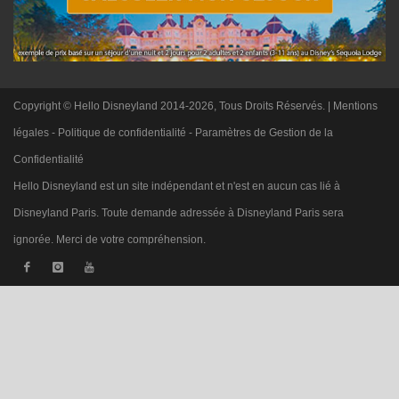
Copyright © Hello Disneyland 2014-2026, Tous Droits Réservés. |
Mentions
légales
-
Politique de confidentialité
-
Paramètres de Gestion de la
Confidentialité
Hello Disneyland est un site indépendant et n'est en aucun cas lié à
Disneyland Paris. Toute demande adressée à Disneyland Paris sera
ignorée. Merci de votre compréhension.