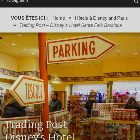
Navigation
VOUS ÊTES ICI :
Home
»
Hôtels à Disneyland Paris
»
Trading Post – Disney’s Hotel Santa Fe® Boutique
Trading Post –
Disney’s Hotel