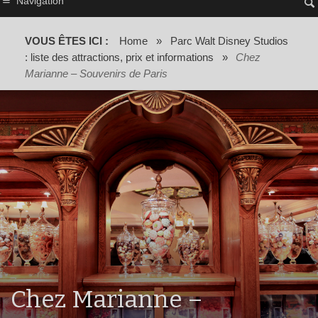
Navigation
VOUS ÊTES ICI :
Home
»
Parc Walt Disney Studios
: liste des attractions, prix et informations
»
Chez
Marianne – Souvenirs de Paris
Chez Marianne –