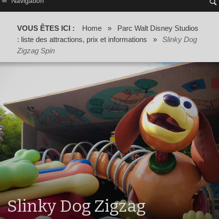
Navigation
VOUS ÊTES ICI :
Home
»
Parc Walt Disney Studios
: liste des attractions, prix et informations
»
Slinky Dog
Zigzag Spin
Slinky Dog Zigzag