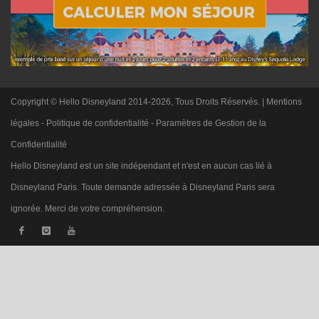
Copyright © Hello Disneyland 2014-2026, Tous Droits Réservés. |
Mentions
légales
-
Politique de confidentialité
-
Paramètres de Gestion de la
Confidentialité
Hello Disneyland est un site indépendant et n'est en aucun cas lié à
Disneyland Paris. Toute demande adressée à Disneyland Paris sera
ignorée. Merci de votre compréhension.