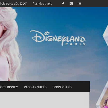
illets parcs dès 111€*
Plan des parcs
GES DISNEY
PASS ANNUELS
BONS PLANS