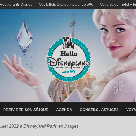
 Restaurants Disney
Vos billets Disney à partir de 56€
Votre séjour hôtel + b
PRÉPARER SON SÉJOUR
AGENDA
CONSEILS / ASTUCES
VOYA
uillet 2022 à Disneyland Paris en images