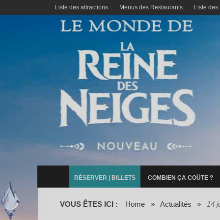
Liste des attractions
Menus des Restaurants
Liste des
RÉSERVER | BILLETS
COMBIEN ÇA COÛTE ?
VOUS ÊTES ICI :
Home
»
Actualités
»
14 j