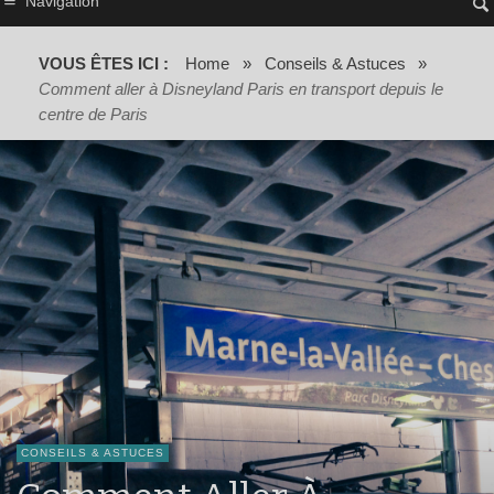
Navigation
VOUS ÊTES ICI :
Home
»
Conseils & Astuces
»
Comment aller à Disneyland Paris en transport depuis le
centre de Paris
CONSEILS & ASTUCES