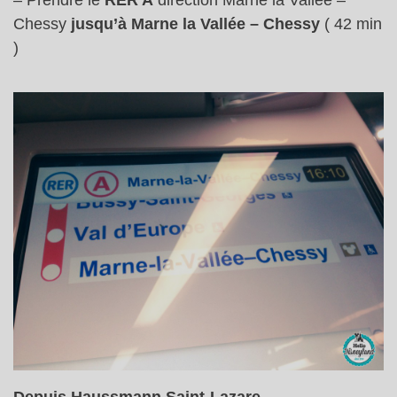
– Prendre le
RER A
direction Marne la Vallée –
Chessy
jusqu’à Marne la Vallée – Chessy
( 42 min
)