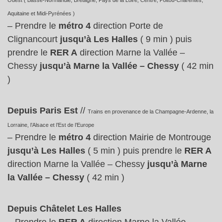
Ouest ( Basse-Normandie, Bretagne, Pays de la Loire, Centre, Poitou-Charentes,
Aquitaine et Midi-Pyrénées )
– Prendre le
métro 4
direction Porte de
Clignancourt
jusqu’à Les Halles
( 9 min ) puis
prendre le
RER A
direction Marne la Vallée –
Chessy
jusqu’à Marne la Vallée – Chessy
( 42 min
)
Depuis Paris Est
//
Trains en provenance de la Champagne-Ardenne, la
Lorraine, l’Alsace et l’Est de l’Europe
– Prendre le
métro 4
direction Mairie de Montrouge
jusqu’à Les Halles
( 5 min ) puis prendre le
RER A
direction Marne la Vallée – Chessy
jusqu’à Marne
la Vallée – Chessy
( 42 min )
Depuis Châtelet Les Halles