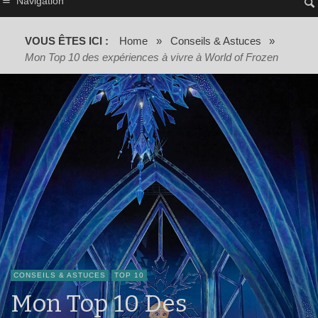
Navigation
VOUS ÊTES ICI :
Home
»
Conseils & Astuces
»
Mon Top 10 des expériences à vivre à World of Frozen
CONSEILS & ASTUCES
TOP 10
Mon Top 10 Des