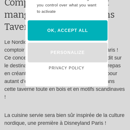
Composez votre menu et
you control over what you want
to activate
mangez au Nordic Crowns
Tavern
OK, ACCEPT ALL
Le Nordic Crowns Tavern sera le restaurant
comptoir de World of Frozen à Disneyland Paris !
PERSONALIZE
Ce concept de restaurant sur mesure est inédit sur
le destination et permettra de composer son repas
PRIVACY POLICY
en créant jusqu’à 16 combinaisons possible pour
autant d’expériences culinaires différentes dans
cette taverne toute en bois et en motifs scandinaves
!
La cuisine servie sera bien sûr inspirée de la culture
nordique, une première à Disneyland Paris !