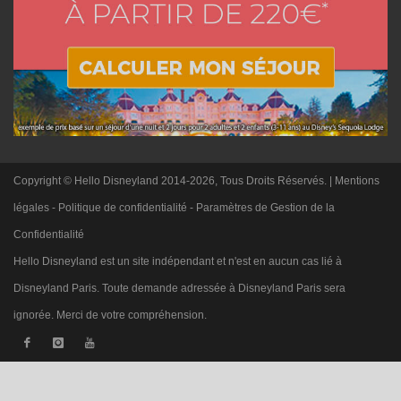
Copyright © Hello Disneyland 2014-2026, Tous Droits Réservés. |
Mentions
légales
-
Politique de confidentialité
-
Paramètres de Gestion de la
Confidentialité
Hello Disneyland est un site indépendant et n'est en aucun cas lié à
Disneyland Paris. Toute demande adressée à Disneyland Paris sera
ignorée. Merci de votre compréhension.