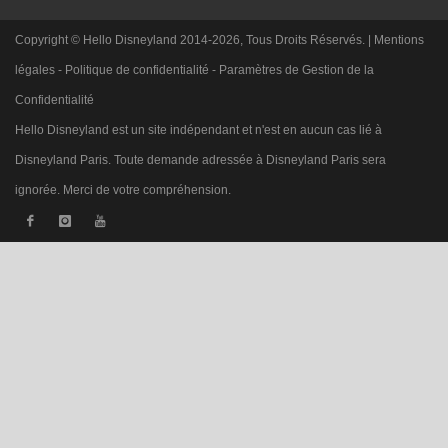
Copyright © Hello Disneyland 2014-2026, Tous Droits Réservés. |
Mentions
légales
-
Politique de confidentialité
-
Paramètres de Gestion de la
Confidentialité
Hello Disneyland est un site indépendant et n'est en aucun cas lié à
Disneyland Paris. Toute demande adressée à Disneyland Paris sera
ignorée. Merci de votre compréhension.