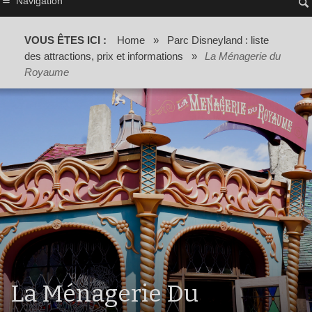
Navigation
VOUS ÊTES ICI :
Home
»
Parc Disneyland : liste
des attractions, prix et informations
»
La Ménagerie du
Royaume
La Ménagerie Du