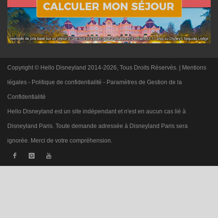
Copyright © Hello Disneyland 2014-2026, Tous Droits Réservés. |
Mentions
légales
-
Politique de confidentialité
-
Paramètres de Gestion de la
Confidentialité
Hello Disneyland est un site indépendant et n'est en aucun cas lié à
Disneyland Paris. Toute demande adressée à Disneyland Paris sera
ignorée. Merci de votre compréhension.