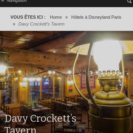
Navigation
VOUS ÊTES ICI :
Home
»
Hôtels à Disneyland Paris
»
Davy Crockett’s Tavern
Davy Crockett’s
Tavern