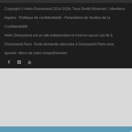
Copyright © Hello Disneyland 2014-2026, Tous Droits Réservés. |
Mentions
légales
-
Politique de confidentialité
-
Paramètres de Gestion de la
Confidentialité
Hello Disneyland est un site indépendant et n'est en aucun cas lié à
Disneyland Paris. Toute demande adressée à Disneyland Paris sera
ignorée. Merci de votre compréhension.