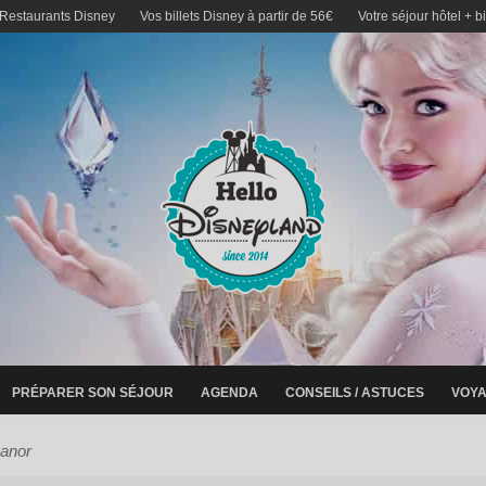
 Restaurants Disney
Vos billets Disney à partir de 56€
Votre séjour hôtel + b
PRÉPARER SON SÉJOUR
AGENDA
CONSEILS / ASTUCES
VOYA
manor