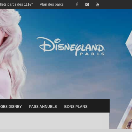
illets parcs dès 111€*
Plan des parcs
GES DISNEY
PASS ANNUELS
BONS PLANS