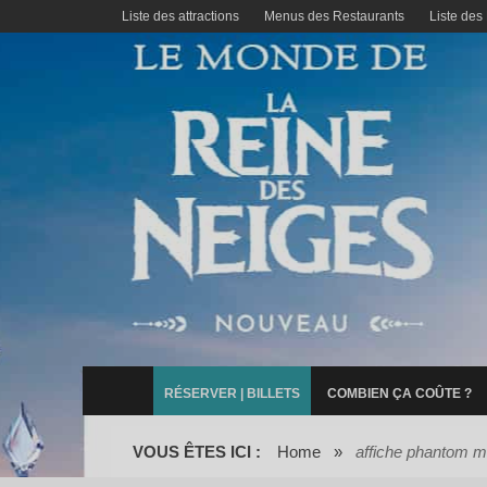
Liste des attractions
Menus des Restaurants
Liste des
RÉSERVER | BILLETS
COMBIEN ÇA COÛTE ?
VOUS ÊTES ICI :
Home
»
affiche phantom 