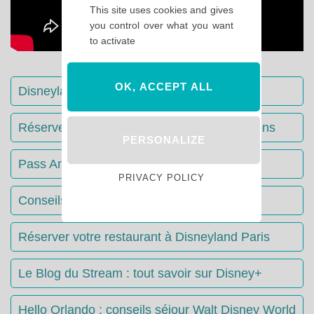
This site uses cookies and gives
you control over what you want
to activate
OK, ACCEPT ALL
Disneyland Paris : Le guide complet
Réserver votre séjour : toutes les informations
PERSONALIZE
Pass Annuels Disney : informations
PRIVACY POLICY
Conseils & Astuces Disneyland Paris
Réserver votre restaurant à Disneyland Paris
Le Blog du Stream : tout savoir sur Disney+
Hello Orlando : conseils séjour Walt Disney World