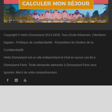
Copyright © Hello Disneyland 2014-2026, Tous Droits Réservés. |
Mentions
légales
-
Politique de confidentialité
-
Paramètres de Gestion de la
Confidentialité
Hello Disneyland est un site indépendant et n'est en aucun cas lié à
Disneyland Paris. Toute demande adressée à Disneyland Paris sera
ignorée. Merci de votre compréhension.