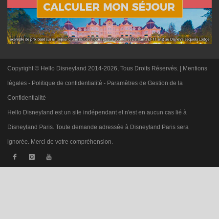
Copyright © Hello Disneyland 2014-2026, Tous Droits Réservés. |
Mentions
légales
-
Politique de confidentialité
-
Paramètres de Gestion de la
Confidentialité
Hello Disneyland est un site indépendant et n'est en aucun cas lié à
Disneyland Paris. Toute demande adressée à Disneyland Paris sera
ignorée. Merci de votre compréhension.