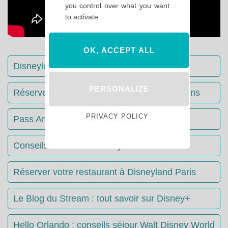
you control over what you want
to activate
OK, ACCEPT ALL
Disneyland Paris : Le guide complet
PERSONALIZE
Réserver votre séjour : toutes les informations
PRIVACY POLICY
Pass Annuels Disney : informations
Conseils & Astuces Disneyland Paris
Réserver votre restaurant à Disneyland Paris
Le Blog du Stream : tout savoir sur Disney+
Hello Orlando : conseils séjour Walt Disney World