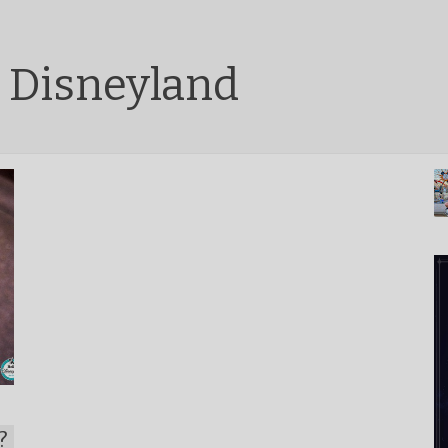
s Disneyland
?