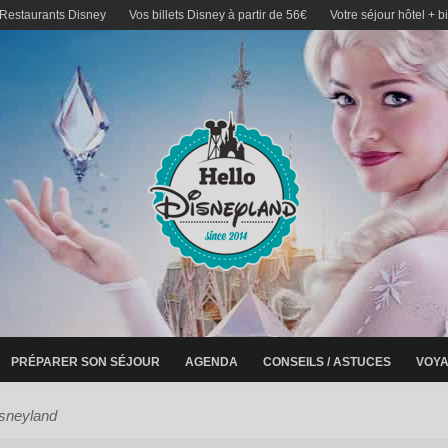
 Restaurants Disney
Vos billets Disney à partir de 56€
Votre séjour hôtel + b
PRÉPARER SON SÉJOUR
AGENDA
CONSEILS / ASTUCES
VOYA
isneyland