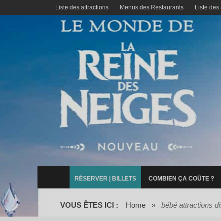
Liste des attractions
Menus des Restaurants
Liste des
RÉSERVER | BILLETS
COMBIEN ÇA COÛTE ?
VOUS ÊTES ICI :
Home
»
bébé attractions d