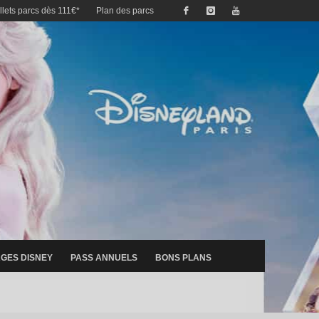
illets parcs dès 111€*
Plan des parcs
GES DISNEY
PASS ANNUELS
BONS PLANS