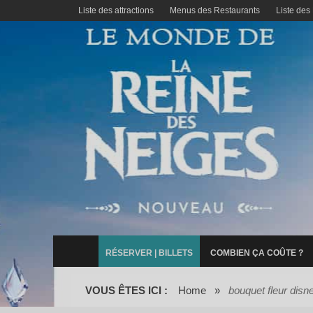
Liste des attractions
Menus des Restaurants
Liste des
RÉSERVER | BILLETS
COMBIEN ÇA COÛTE ?
VOUS ÊTES ICI :
Home
»
bouquet fleur disn