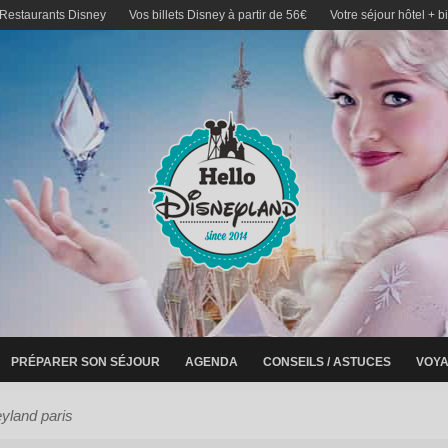
 Restaurants Disney
Vos billets Disney à partir de 56€
Votre séjour hôtel + b
PRÉPARER SON SÉJOUR
AGENDA
CONSEILS / ASTUCES
VOYA
eyland paris