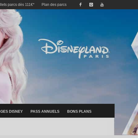
illets parcs dès 111€*
Plan des parcs
GES DISNEY
PASS ANNUELS
BONS PLANS