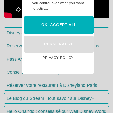
you control over what you want
to activate
OK, ACCEPT ALL
Disneyland Paris : Le guide complet
PERSONALIZE
Réserver votre séjour : toutes les informations
PRIVACY POLICY
Pass Annuels Disney : informations
Conseils & Astuces Disneyland Paris
Réserver votre restaurant à Disneyland Paris
Le Blog du Stream : tout savoir sur Disney+
Hello Orlando : conseils séjour Walt Disney World