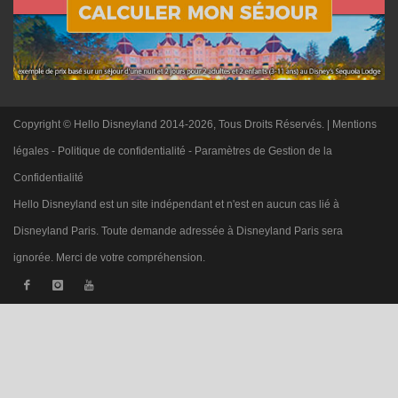
Copyright © Hello Disneyland 2014-2026, Tous Droits Réservés. |
Mentions
légales
-
Politique de confidentialité
-
Paramètres de Gestion de la
Confidentialité
Hello Disneyland est un site indépendant et n'est en aucun cas lié à
Disneyland Paris. Toute demande adressée à Disneyland Paris sera
ignorée. Merci de votre compréhension.