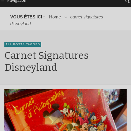
Navigation
VOUS ÊTES ICI :
Home
»
carnet signatures
disneyland
ALL POSTS TAGGED
Carnet Signatures
Disneyland