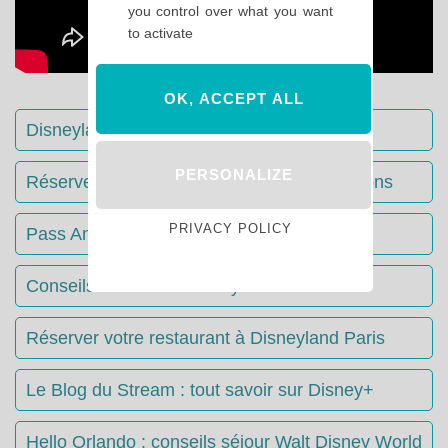
you control over what you want
to activate
OK, ACCEPT ALL
Disneyland Paris : Le guide complet
PERSONALIZE
Réserver votre séjour : toutes les informations
PRIVACY POLICY
Pass Annuels Disney : informations
Conseils & Astuces Disneyland Paris
Réserver votre restaurant à Disneyland Paris
Le Blog du Stream : tout savoir sur Disney+
Hello Orlando : conseils séjour Walt Disney World