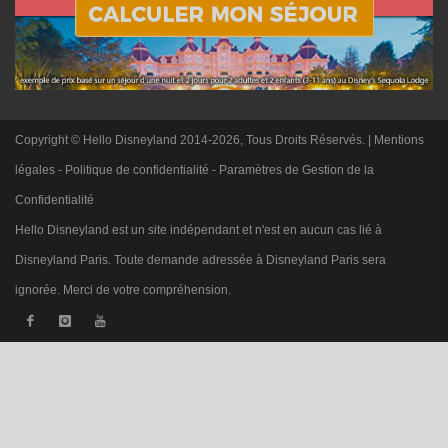
Copyright © Hello Disneyland 2014-2026, Tous Droits Réservés. |
Mentions
légales
-
Politique de confidentialité
-
Paramètres de Gestion de la
Confidentialité
Hello Disneyland est un site indépendant et n'est en aucun cas lié à
Disneyland Paris. Toute demande adressée à Disneyland Paris sera
ignorée. Merci de votre compréhension.