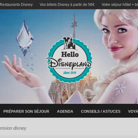
 Restaurants Disney
Vos billets Disney à partir de 56€
Votre séjour hôtel + b
PRÉPARER SON SÉJOUR
AGENDA
CONSEILS / ASTUCES
VOYA
ension disney