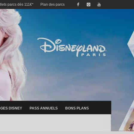
illets parcs dès 111€*
Plan des parcs
GES DISNEY
PASS ANNUELS
BONS PLANS