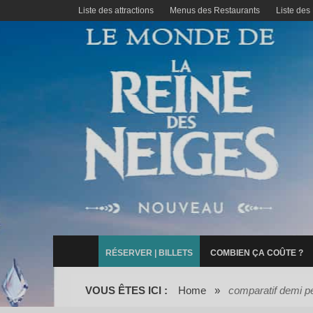
Liste des attractions
Menus des Restaurants
Liste des
RÉSERVER | BILLETS
COMBIEN ÇA COÛTE ?
VOUS ÊTES ICI :
Home
»
comparatif demi p