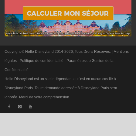
Copyright © Hello Disneyland 2014-2026, Tous Droits Réservés. |
Mentions
légales
-
Politique de confidentialité
-
Paramètres de Gestion de la
Confidentialité
Hello Disneyland est un site indépendant et n'est en aucun cas lié à
Disneyland Paris. Toute demande adressée à Disneyland Paris sera
ignorée. Merci de votre compréhension.