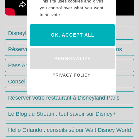
This site uses cookies and gives
you control over what you want
to activate
Disneyland Paris : Le guide complet
OK, ACCEPT ALL
Réserver votre séjour : toutes les informations
PERSONALIZE
Pass Annuels Disney : informations
PRIVACY POLICY
Conseils & Astuces Disneyland Paris
Réserver votre restaurant à Disneyland Paris
Le Blog du Stream : tout savoir sur Disney+
Hello Orlando : conseils séjour Walt Disney World