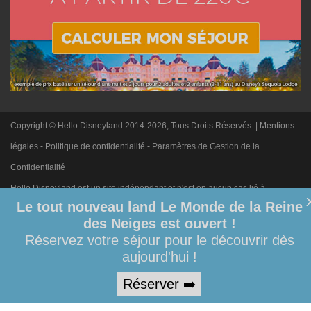
Copyright © Hello Disneyland 2014-2026, Tous Droits Réservés. |
Mentions
légales
-
Politique de confidentialité
-
Paramètres de Gestion de la
Confidentialité
Hello Disneyland est un site indépendant et n'est en aucun cas lié à
Le tout nouveau land Le Monde de la Reine
Disneyland Paris. Toute demande adressée à Disneyland Paris sera
des Neiges est ouvert !
ignorée. Merci de votre compréhension.
Réservez votre séjour pour le découvrir dès
aujourd'hui !
Réserver ➡️