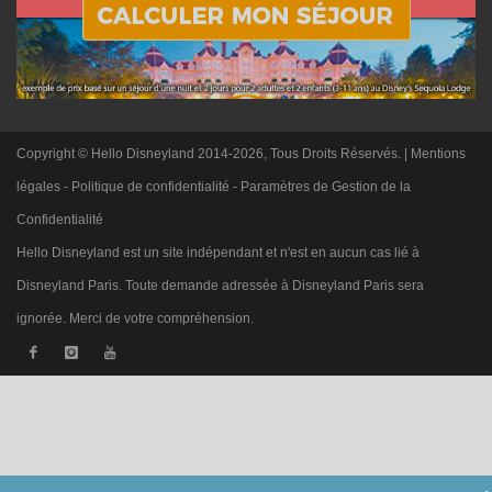
Copyright © Hello Disneyland 2014-2026, Tous Droits Réservés. |
Mentions
légales
-
Politique de confidentialité
-
Paramètres de Gestion de la
Confidentialité
Hello Disneyland est un site indépendant et n'est en aucun cas lié à
Disneyland Paris. Toute demande adressée à Disneyland Paris sera
ignorée. Merci de votre compréhension.