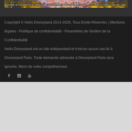
Copyright © Hello Disneyland 2014-2026, Tous Droits Réservés. |
Mentions
légales
-
Politique de confidentialité
-
Paramètres de Gestion de la
Confidentialité
Hello Disneyland est un site indépendant et n'est en aucun cas lié à
Disneyland Paris. Toute demande adressée à Disneyland Paris sera
ignorée. Merci de votre compréhension.