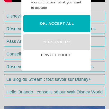
you control over what you want
to activate
Disneyland Paris : Le guide complet
OK, ACCEPT ALL
Réserver votre séjour : toutes les informations
Pass Annuels Disney : informations
PERSONALIZE
Conseils & Astuces Disneyland Paris
PRIVACY POLICY
Réserver votre restaurant à Disneyland Paris
Le Blog du Stream : tout savoir sur Disney+
Hello Orlando : conseils séjour Walt Disney World