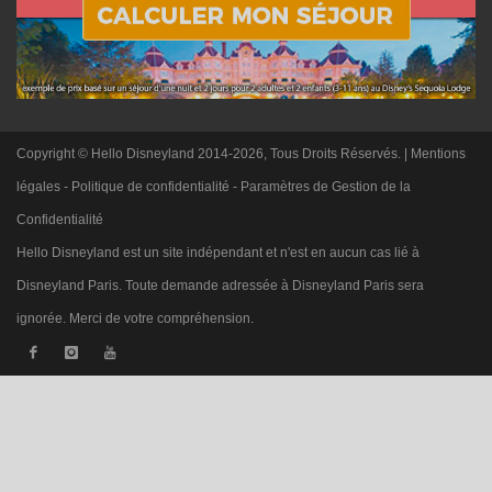
Copyright © Hello Disneyland 2014-2026, Tous Droits Réservés. |
Mentions
légales
-
Politique de confidentialité
-
Paramètres de Gestion de la
Confidentialité
Hello Disneyland est un site indépendant et n'est en aucun cas lié à
Disneyland Paris. Toute demande adressée à Disneyland Paris sera
ignorée. Merci de votre compréhension.