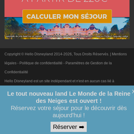
Copyright © Hello Disneyland 2014-2026, Tous Droits Réservés. |
Mentions
légales
-
Politique de confidentialité
-
Paramètres de Gestion de la
Confidentialité
Hello Disneyland est un site indépendant et n'est en aucun cas lié à
Disneyland Paris. Toute demande adressée à Disneyland Paris sera
Le tout nouveau land Le Monde de la Reine
ignorée. Merci de votre compréhension.
des Neiges est ouvert !
Réservez votre séjour pour le découvrir dès
aujourd'hui !
Réserver ➡️