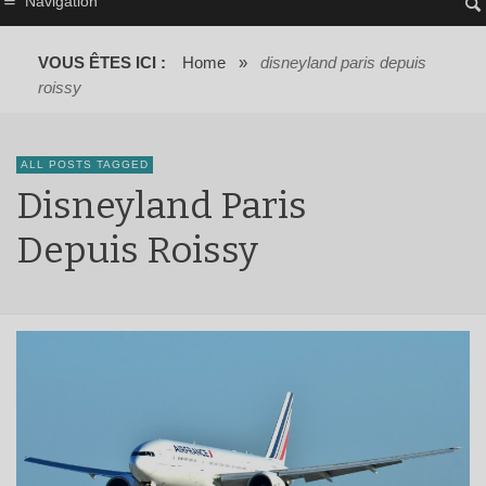
Navigation
VOUS ÊTES ICI :
Home
»
disneyland paris depuis
roissy
ALL POSTS TAGGED
Disneyland Paris
Depuis Roissy