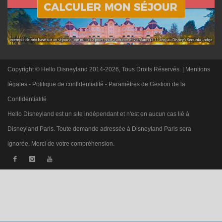
Copyright © Hello Disneyland 2014-2026, Tous Droits Réservés. |
Mentions
légales
-
Politique de confidentialité
-
Paramètres de Gestion de la
Confidentialité
Hello Disneyland est un site indépendant et n'est en aucun cas lié à
Disneyland Paris. Toute demande adressée à Disneyland Paris sera
ignorée. Merci de votre compréhension.