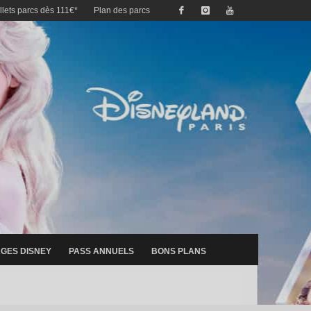
illets parcs dès 111€*
Plan des parcs
GES DISNEY
PASS ANNUELS
BONS PLANS