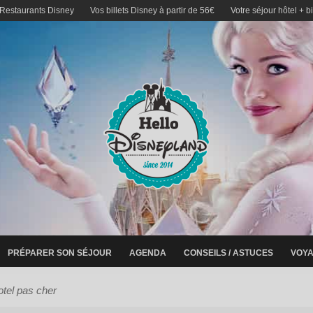
 Restaurants Disney
Vos billets Disney à partir de 56€
Votre séjour hôtel + b
PRÉPARER SON SÉJOUR
AGENDA
CONSEILS / ASTUCES
VOYA
otel pas cher