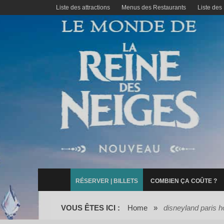
Liste des attractions
Menus des Restaurants
Liste des
RÉSERVER | BILLETS
COMBIEN ÇA COÛTE ?
VOUS ÊTES ICI :
Home
»
disneyland paris h