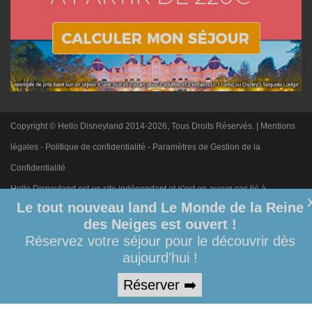
Copyright © Hello Disneyland 2014-2026, Tous Droits Réservés. |
Mentions
légales
-
Politique de confidentialité
-
Paramètres de Gestion de la
Confidentialité
Hello Disneyland est un site indépendant et n'est en aucun cas lié à
Le tout nouveau land Le Monde de la Reine
Disneyland Paris. Toute demande adressée à Disneyland Paris sera
des Neiges est ouvert !
ignorée. Merci de votre compréhension.
Réservez votre séjour pour le découvrir dès
aujourd'hui !
Réserver ➡️