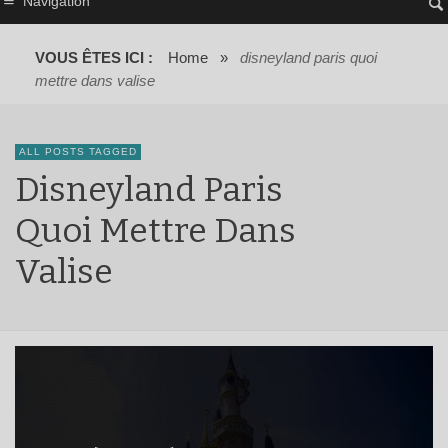
Navigation
VOUS ÊTES ICI :
Home
»
disneyland paris quoi
mettre dans valise
ALL POSTS TAGGED
Disneyland Paris
Quoi Mettre Dans
Valise